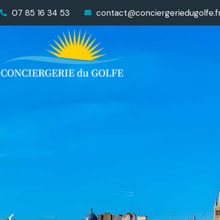
07 85 16 34 53
contact@conciergeriedugolfe.f