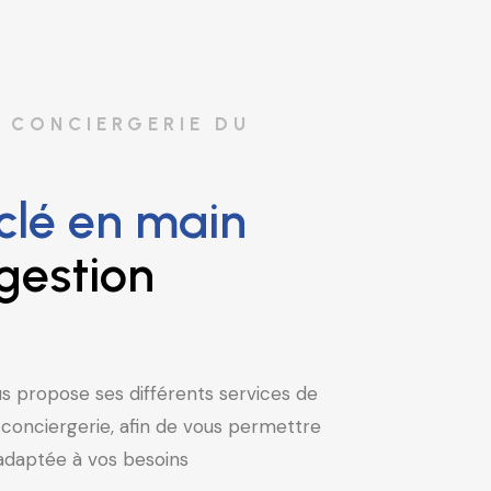
coeur du
coeur du
coeur du
coeur du
coeur du
coeur du
an
an
an
an
an
an
A CONCIERGERIE DU
clé en main
gestion
s propose ses différents services de
e conciergerie, afin de vous permettre
s adaptée à vos besoins